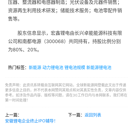
压器、整流器和电感器制造；光伏设备及元器件销售；
资源再生利用技术研发；
储能技术
服务；电池零配件销
售等。
股东信息显示，宏鑫锂电由长兴卓能能源科技有限
公司和南都电源（300068）共同持有，持股比例分别
为80%、20%。
热门标签：
新能源
动力锂电池
锂电池规模
新能源锂电池
免责声明：此资讯系转载自互联网其它网站，全球新能源网登载此文出于传递
更多信息之目的，并不代表本网赞同其观点和对其真实性负责，文章内容仅供
参考。如涉及作品内容、版权等问题，请在30工作日内与本网联系，我们将在
第一时间处理！
上一篇：
下一篇：
返回列表
安徽锂电企业终止IPO辅导！