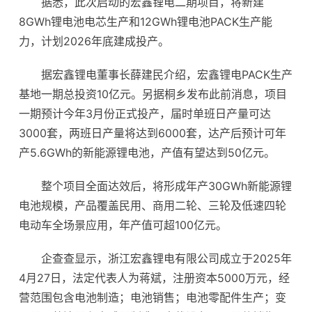
据悉，此次启动的宏鑫锂电二期项目，将新建
8GWh
锂电池
电芯生产和12GWh锂
电池
PACK生产能
力，计划2026年底建成投产。
据宏鑫锂电董事长薛建民介绍，宏鑫锂电PACK生产
基地一期总投资10亿元。另据桐乡发布此前消息，项目
一期预计今年3月份正式投产，届时单班日产量可达
3000套，两班日产量将达到6000套，达产后预计可年
产5.6GWh的新能源锂电池，产值有望达到50亿元。
整个项目全面达效后，将形成年产30GWh新能源锂
电池规模，产品覆盖民用、商用二轮、三轮及低速四轮
电动车
全场景应用，年产值可超100亿元。
企查查显示，浙江宏鑫锂电有限公司成立于2025年
4月27日，法定代表人为蒋斌，注册资本5000万元，经
营范围包含电池制造；电池销售；电池零配件生产；变