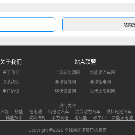
关于我们
站点联盟
关于我们
全球新能源网
新能源汽车网
联系我们
全球智能网
全球锂电网
用户协议
环保设备网
光伏太阳能网
热门内容
风能
核能
锂电池
纯电动汽车
混合动力汽车
燃料电池汽车
储能技术
政策法规
水力发电
地热能
碳中和
新能源电池
Copyright @2025 全球新能源资讯信息网