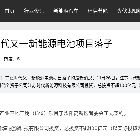
首页
行业资讯
新能源汽车
环保节能
光伏太阳
时代又一新能源电池项目落子
热度：5
00亿！宁德时代又一新能源电池项目落子的最新消息：11月26日，江苏时
代全资子公司江苏时代新能源科技有限公司投资，总投资不超100亿元
厂产业基地三期（LY9）项目于溧阳高新区管委会正式签约。
代新能源科技有限公司投资，总投资不超100亿元（以实际投资