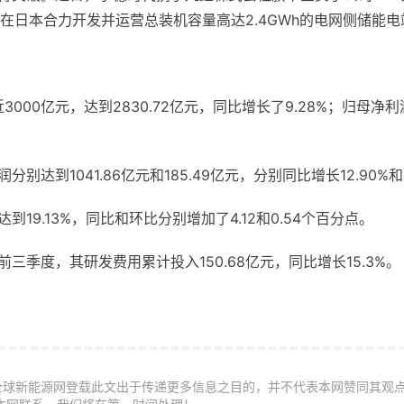
计划在日本合力开发并运营总装机容量高达2.4GWh的电网侧储能
000亿元，达到2830.72亿元，同比增长了9.28%；归母净利润
到1041.86亿元和185.49亿元，分别同比增长12.90%和4
19.13%，同比和环比分别增加了4.12和0.54个百分点。
季度，其研发费用累计投入150.68亿元，同比增长15.3%。
全球新能源网登载此文出于传递更多信息之目的，并不代表本网赞同其观