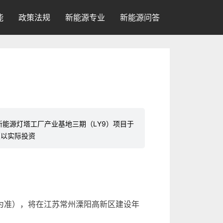
能
政策法规
新能源专业
新能源问答
代新能源灯塔工厂产业基地三期（LY9）项目于
（以实际投资
为准），将在江苏常州溧阳高新区建设年