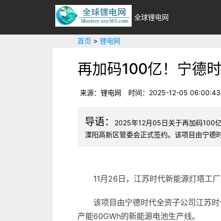
全球锂电网
首页
>
锂电网
再加码100亿！宁德
来源：锂电网
时间：2025-12-05 06:00:43
2025年12月05日关于再加码1
溧阳高新区管委会正式签约。该项目由宁德时
11月26日，江苏时代新能源灯塔工
该项目由
宁德时代
全资子公司江苏时
产能60GWh的新能源
电池
生产线。