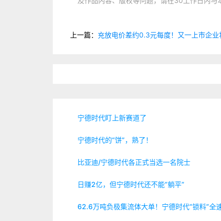
及作品内容、版权等问题，请在30工作日内与
上一篇：
充放电价差约0.3元每度！又一上市企
宁德时代盯上新赛道了
宁德时代的“饼”，熟了！
比亚迪/宁德时代各正式当选一名院士
日赚2亿，但宁德时代还不能“躺平”
62.6万吨负极集流体大单！宁德时代“锁料”全