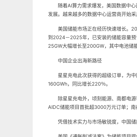
随着AI算力需求爆发，美国数据中
发展。越来越多的数据中心运营商开始采
美国储能市场正在经历快速增长。20
到2024－2025年，已安装的储能容
25GW大幅增长至200GW，其中电池储能
中国企业出海新路径
星星充电此次获得的超级订单，为中
160GWh，同比增长220％。
除星星充电外，顷刻能源、南都电源
AIDC储能项目首批超3000万元订单；
凭借技术实力与市场敏锐度，中国储能
美国《通胀削减法案》为储能项目提