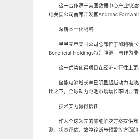
这一合作源于美国数据中心产业快速
电美国公司首席开发官Andreas Fo
深耕本土化战略
星星充电美国公司总部位于加利福尼
Beneficial Holdings特别
这一优势使得项目在经济可行性上更
储能电池增长率已明显超越
动力电池
比之下，全球动力电池市场增长率明显偏
技术实力赢得信任
作为全球领先的储能解决方案提供商
测、状态评估、故障诊断与预警等方面的