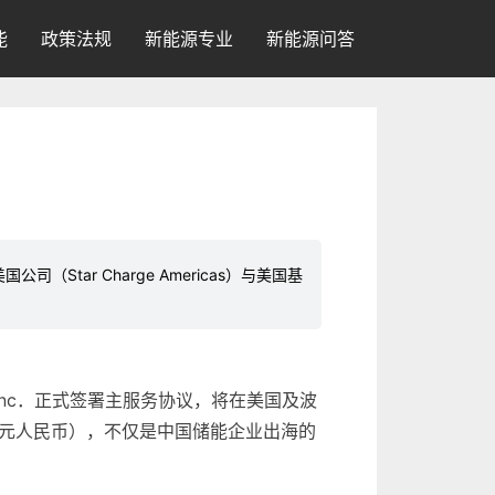
能
政策法规
新能源专业
新能源问答
Star Charge Americas）与美国基
ings， Inc．正式签署主服务协议，将在美国及波
2亿元人民币），不仅是中国储能企业出海的