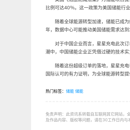
比例可达40％。这一政策为美国储能行
随着全球能源转型加速，储能已成为
年，数据中心可能推动美国储能需求达到2
对于中国企业而言，星星充电此次订
潮中，中国储能企业正凭借过硬的技术实
随着这份超级订单的落地，星星充电
国际认可的有力证明，为全球能源转型提
热门标签：
储能
储能
免责声明：此资讯系转载自互联网其它网站，
及作品内容、版权等问题，请在30工作日内与