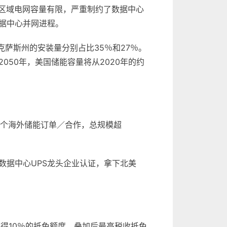
、区域电网容量有限，严重制约了数据中心
据中心并网进程。
克萨斯州的安装量分别占比35％和27％。
050年，美国储能容量将从2020年的约
9个海外储能订单／合作，总规模超
数据中心UPS龙头企业认证，拿下北美
得10％的抵免额度，叠加后最高税收抵免