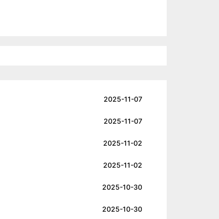
2025-11-07
2025-11-07
2025-11-02
2025-11-02
2025-10-30
2025-10-30