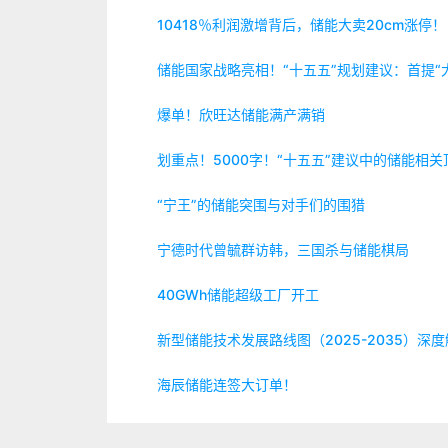
10418％利润激增背后，储能大卖20cm涨停！
储能国家战略亮相！“十五五”规划建议：首提“
爆单！欣旺达储能满产满销
划重点！5000字！“十五五”建议中的储能相
“宁王”的储能突围与对手们的围猎
宁德时代曾毓群访韩，三国杀与储能棋局
40GWh储能超级工厂开工
新型储能技术发展路线图（2025-2035）
海辰储能连签大订单！