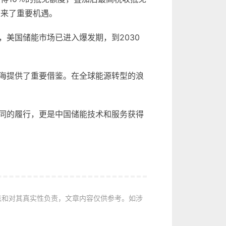
带来了重要机遇。
美国储能市场已进入爆发期，到2030
海提供了重要借鉴。在全球能源转型的浪
同的履行，更是中国
储能技术
和服务获得
点和对其真实性负责，文章内容仅供参考。如涉