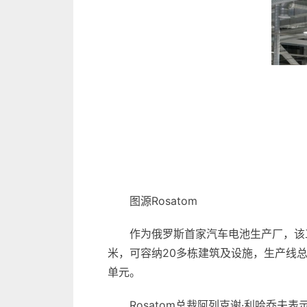
图源Rosatom
作为俄罗斯首家汽车电池生产厂，该
米，可容纳20多栋建筑及设施，生产线总长
单元。
Rosatom总裁阿列克谢·利哈乔