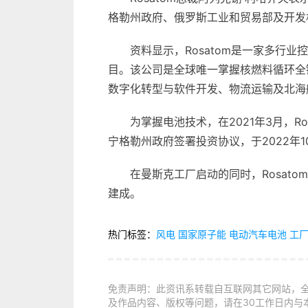
格勒州政府、俄罗斯工业和贸易部及开发
资料显示，Rosatom是一家多
目。该公司是全球唯一掌握核燃料循环全
数字化转型与软件开发、物流运输及北海航
为掌握电池技术，在2021年3月，Rosa
宁格勒州政府签署投资协议，于2022年
在曼斯克工厂启动的同时，Rosat
建成。
热门标签：
风电
国家原子能
电动汽车电池
工
免责声明：此资讯系转载自互联网其它网站，
及作品内容、版权等问题，请在30工作日内与