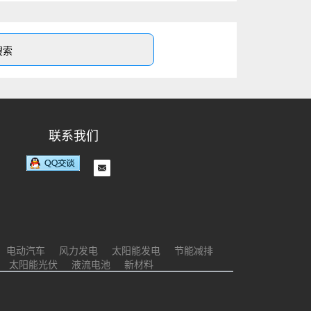
联系我们
电动汽车
风力发电
太阳能发电
节能减排
太阳能光伏
液流电池
新材料