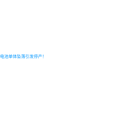
个电池单体坠落引发停产！