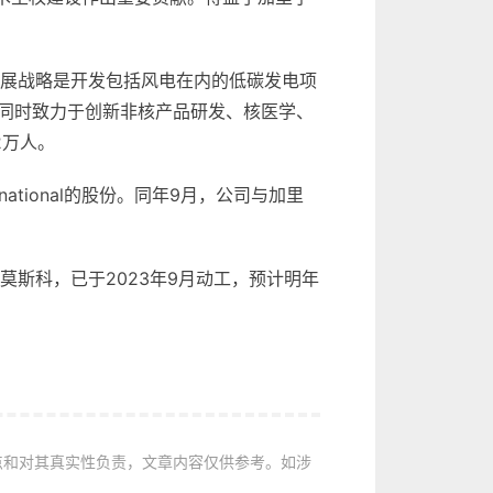
发展战略是开发包括风电在内的低碳发电项
同时致力于创新非核产品研发、核医学、
2万人。
rnational的股份。同年9月，公司与加里
莫斯科，已于2023年9月动工，预计明年
点和对其真实性负责，文章内容仅供参考。如涉