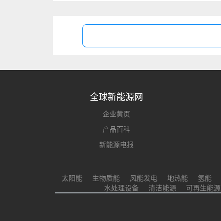
全球新能源网
企业黄页
产品百科
新能源电报
太阳能
生物质能
风能发电
地热能
氢能
水处理设备
清洁能源
可再生能源