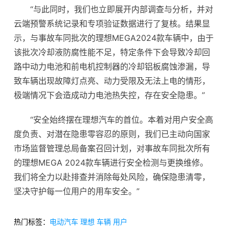
“与此同时，我们也立即展开内部调查与分析，并对
云端预警系统记录和专项验证数据进行了复核。结果显
示，与事故车同批次的理想MEGA2024款车辆中，由于
该批次冷却液防腐性能不足，特定条件下会导致冷却回
路中动力电池和前电机控制器的冷却铝板腐蚀渗漏，导
致车辆出现故障灯点亮、动力受限及无法上电的情形，
极端情况下会造成动力电池热失控，存在安全隐患。”
“安全始终摆在理想汽车的首位。本着对用户安全高
度负责、对潜在隐患零容忍的原则，我们已主动向国家
市场监督管理总局备案召回计划，对事故车同批次所有
的理想MEGA 2024款车辆进行安全检测与更换维修。
我们将全力以赴排查并消除每处风险，确保隐患清零，
坚决守护每一位用户的用车安全。”
热门标签：
电动汽车
理想
车辆
用户