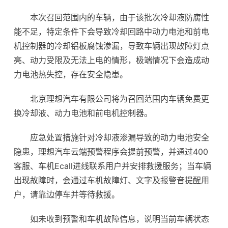
本次召回范围内的车辆，由于该批次冷却液防腐性
能不足，特定条件下会导致冷却回路中
动力电池
和前电
机控制器的冷却铝板腐蚀渗漏，导致车辆出现故障灯点
亮、动力受限及无法上电的情形，极端情况下会造成动
力
电池
热失控，存在安全隐患。
北京理想汽车有限公司将为召回范围内车辆免费更
换冷却液、动力电池和前电机控制器。
应急处置措施针对冷却液渗漏导致的动力电池安全
隐患，理想汽车云端预警程序会提前预警，并通过400
客服、车机Ecall进线联系用户并安排救援服务；当车辆
出现故障时，会通过车机故障灯、文字及报警音提醒用
户，请靠边停车并等待救援。
如未收到预警和车机故障信息，说明当前车辆状态