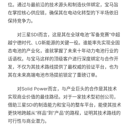
位。通过与最前沿的技术源头和制造伙伴绑定，宝马旨
在掌控核心供应链，确保其在电动化转型的下半场依旧
保持竞争力。
对三星SDI而言，这是其在全球电池“军备竞赛”中超
越
宁德时代
、LG新能源的关键一役。谁能率先实现全固
态电池的产业化，谁就掌握了未来十年动力电池行业的
话语权。与宝马这样的顶级客户进行深度绑定与合作开
发，不仅为其技术路线提供了最权威的验证平台，也为
其在未来高端电池市场提前锁定了重磅订单。
对Solid Power而言，与产业巨头的合作是其技术
实现商业价值的最佳路径。对于一家技术型初创公司，
借助三星SDI的制造能力和宝马的整车平台，能使其技术
更快地跨越从“样品”到“产品”的路程，证明其技术路线的
可行性与商业潜力。