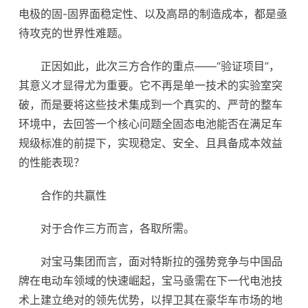
电极的固-固界面稳定性、以及高昂的制造成本，都是亟
待攻克的世界性难题。
正因如此，此次三方合作的重点——“验证项目”，
其意义才显得尤为重要。它不再是单一技术的实验室突
破，而是要将这些技术集成到一个真实的、严苛的整车
环境中，去回答一个核心问题全固态电池能否在满足车
规级标准的前提下，实现稳定、安全、且具备成本效益
的性能表现？
合作的共赢性
对于合作三方而言，各取所需。
对宝马集团而言，面对
特斯拉
的强势竞争与中国品
牌在电动车领域的快速崛起，宝马亟需在下一代电池技
术上建立绝对的领先优势，以捍卫其在豪华车市场的地