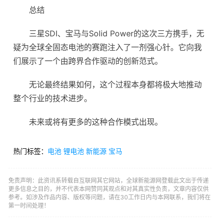
总结
三星SDI、宝马与Solid Power的这次三方携手，无
疑为全球全固态电池的赛跑注入了一剂强心针。它向我
们展示了一个由跨界合作驱动的创新范式。
无论最终结果如何，这个过程本身都将极大地推动
整个行业的技术进步。
未来或将有更多的这种合作模式出现。
热门标签：
电池
锂电池
新能源
宝马
免责声明：此资讯系转载自互联网其它网站，全球新能源网登载此文出于传递
更多信息之目的，并不代表本网赞同其观点和对其真实性负责，文章内容仅供
参考。如涉及作品内容、版权等问题，请在30工作日内与本网联系，我们将在
第一时间处理！