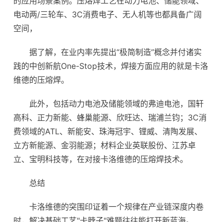
的应用场景案例。压熔焊工艺在
动力电池
、
储能
领域、
电动两/三轮车、3C消费电子、无人机等也都具备广阔
空间，
据了解，在业内率先提出“极简制造”概念并付诸实
践的中创新航One-Stop技术，焊接方面应用的就是卡洛
维德的压熔焊。
此外，包括动力电池及储能领域的弗迪电池，
国轩
高科
、正力新能、蜂巢能源、
欣旺达
、瑞浦兰钧；3C消
费领域的ATL、新能安、珠海冠宇、锂威、清陶发展、
立方新能源、金羽能源；材料企业英联股份、江苏卓
立、宝明科技等，在对接卡洛维德的压熔焊技术。
总结
卡洛维德的突围印证着一个规律在产业链深度内卷
时，解决基础工艺"卡脖子"难题往往能打开新蓝海。