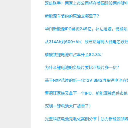
双雄联手！两家上市公司将在美国建设两座锂
新能源车节约的原油去哪里了？
华润新能源IPO募资245亿，补贴退坡，储能
从314Ah到600+Ah：欣旺达解码大储电芯跃
磷酸铁锂电池市占率升至82.3%！
为什么锂电池的负极片要比正极片多一层？
基于NXP芯片的新一代12V BMS汽车锂电池方
曹德旺家族又拿下一个IPO，新能源独角兽市值
深圳一锂电池大厂被卖了！
光至科技电池壳毛化案例分享 | 助力新能源领