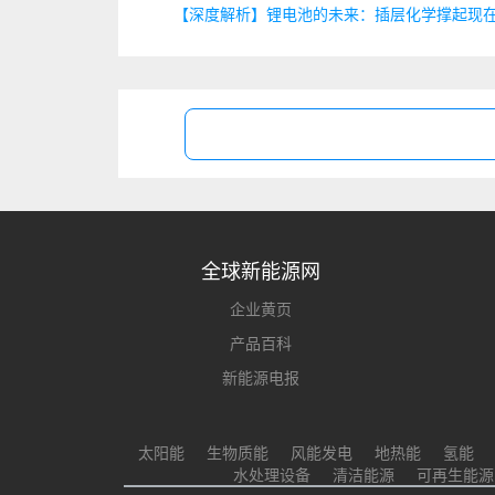
【深度解析】锂电池的未来：插层化学撑起现
全球新能源网
企业黄页
产品百科
新能源电报
太阳能
生物质能
风能发电
地热能
氢能
水处理设备
清洁能源
可再生能源