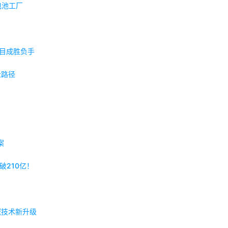
电池工厂
项目成胜负手
迁路径
案
破210亿！
域技术新升级