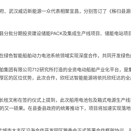
政府、武汉威迈新能源一众代表相聚宜昌，分别签订了《秭归县
县分批分期投资建设储能PACK及集成生产线项目、储能电站项
在绿色智能船舶动力
电池
系统领域实现深度合作，共同开发绿色船
舶集团有限公司712研究所打造的全资电动船舶产业化平台，是
厚区的区位优势，此次合作，欣旺达智能能源将依托欣旺达的全
所所长桂文彬在签约仪式上提到，此次船用电池包及箱式电源生产线
战略的又一硕果。在县委县政府的统筹推动下，项目将加速实现落
盐城市大丰区沿海合作开发园区管委会正式签署合作框架协议，双方