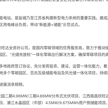
能电站，是盐城乃至江苏省构建新型电力系统的重要实践。建成
区用电峰谷负荷，带动“新能源+储能”示范试点。
为欣旺达全资孙公司，是国内零碳领域的优秀服务商，致力于推动
园区、“光储充放检”一体化零碳出行解决方案，确保零碳项目的
多地政府签订协议，充分发挥投资、建设、运营一体化能力，着
地多个零碳园区、百兆瓦级储能电站及风光储一体化项目，持续助
进展消息频频。
期4.96MW/三期4.86MW
分布式光伏
项目、江西南昌欣旺达
目、浦江水晶园区（中部）4.5MW/9.675MWh用户侧储能