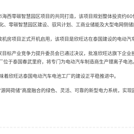
市海西零碳智慧园区项目的共同打造，该项目规划整体投资约60
化、零碳智慧园区建设、驭风计划、工商业储能及大型电网侧储
效机房项目正式开机启用，该项目是欣旺达在泰国建设的
电动汽
家目标产业竞争力提升委员会已通过决议，批准欣旺达旗下企业投
工厂位于泰国春武里府，将专门为电动汽车制造商生产
锂离子电池
味着欣旺达泰国电动汽车电池工厂的建设正平稳推进中。
“源网荷储”高度融合的绿色、灵活、可靠的新型电力系统，实现