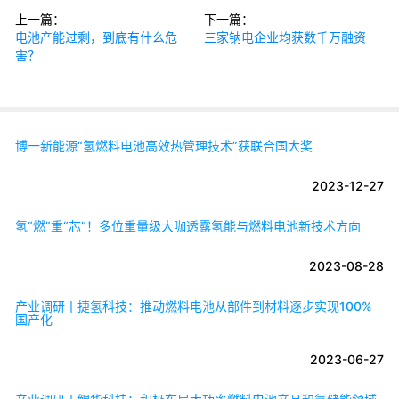
上一篇：
下一篇：
电池产能过剩，到底有什么危
三家钠电企业均获数千万融资
害？
博一新能源“氢燃料电池高效热管理技术”获联合国大奖
2023-12-27
氢“燃”重“芯”！多位重量级大咖透露氢能与燃料电池新技术方向
2023-08-28
产业调研丨捷氢科技：推动燃料电池从部件到材料逐步实现100%
国产化
2023-06-27