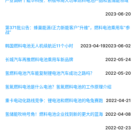
产业调研丨鲲华科技：积极布局大功率燃料电池产品和氢储能领域
2023-06-20
第371批公告：蜂巢能源/正力新能客户“升维”，燃料电池乘用车“参
战”
韩国燃料电池无人机续航近11个小时
2023-04-19
2023-06-02
长城汽车再推燃料电池乘用车新品牌
2022-05-24
氢燃料电池汽车能复制锂电池汽车成功之路吗？
2022-05-20
氢氧燃料电池是什么电池？氢氧燃料电池的工作原理介绍
重卡电动化路线竞争：锂电池和燃料电池的龟兔赛跑
2022-04-21
氢储能吹响号角！燃料电池企业找到新的更大的蓝海
2022-04-08
2022-02-23