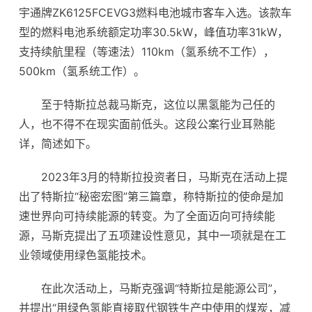
宇通牌ZK6125FCEVG3燃料电池城市客车入选。该款车
型的燃料电池系统额定功率30.5kW，峰值功率31kW，
支持
续航里程
（等速法）110km（氢系统不工作），
500km（氢系统工作）。
至于
特斯拉
总裁马斯克，这位以黑氢能为己任的
人，也不得不在现实面前低头。这段公案行业耳熟能
详，简述如下。
2023年3月的特斯拉投资者日，马斯克在活动上提
出了特斯拉“秘密宏图”第三篇章，称特斯拉的使命是加
速世界向可持续能源的转变。为了全面迈向可持续能
源，马斯克提出了五项建设性意见，其中一项就是在工
业领域使用绿色氢能技术。
在此次活动上，马斯克强调“特斯拉是能源公司”，
并提出“用绿色氢能直接取代钢铁生产中使用的煤炭，减