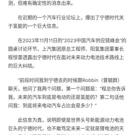
测，但难有确定性的消息出来。
在近期的一个汽车行业论坛上，爆出了宁德时代关
于氢能的一个巨大信息。
在2023年11月11日的”2023中国汽车供应链峰会“的
圆桌讨论环节，上汽集团原总工程师、阳氢集团董事长
程惊雷透露出宁德时代在面对未来
动力电池
技术路线上
的巨大纠结。
“前段时间我到宁德去的时候跟Robbin（曾毓群）
聊天，他问了我两个问题，第一个问题是：“程总你告诉
我，未来的汽车到底是电动的还是氢能的？第二句话他
问我：到底将来
电动汽车
占比会是多少？”
此信息为真，说明即使是世界头号新能源动力电池
巨头的宁德时代，也不敢笃定未来一定就是锂电池的天