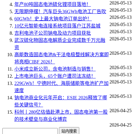
2026-05-13
年产80吨固态电池硫化锂项目落地！
2026-05-13
无限期停摆！汽车巨头36GWh电池工厂告吹
2026-05-13
60GWh！史上最大钠电池订单出炉！
2026-05-13
10亿元智能电连接系统项目落户江苏盐城
2026-05-13
吉利电池子公司钠电及动力项目获批
2026-05-13
武汉硫化物固态电解质企业完成数千万元融
资
2026-05-13
高能数造固态电池&干法电极整线解决方案即
将亮相CIBF 2026！
2026-05-13
小米成立新公司，含电池制造与销售！
2026-05-13
上市电池巨头，65个账户遭司法冻结！
2026-05-13
229GWh！宁德时代、海辰储能等电池扩产加
速度
2026-05-13
钠电池商业化元年开启：ESIE 2026释放了哪
些关键信号？
2026-04-25
科创丨280亿估值赴港上市，固态电池第一股
的技术壁垒与商业化博弈
2026-04-25