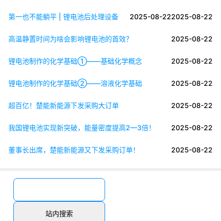
第一也不能躺平 | 锂电池后处理设备
2025-08-22
2025-08-22
高温静置时间为啥会影响锂电池的首效？
2025-08-22
锂电池制作的化学基础①——基础化学概念
2025-08-22
锂电池制作的化学基础②——溶液化学基础
2025-08-22
超百亿！楚能新能源下发采购大订单
2025-08-22
我国锂电池实现新突破，能量密度提高2—3倍！
2025-08-22
董事长出席，楚能新能源又下发采购订单！
2025-08-22