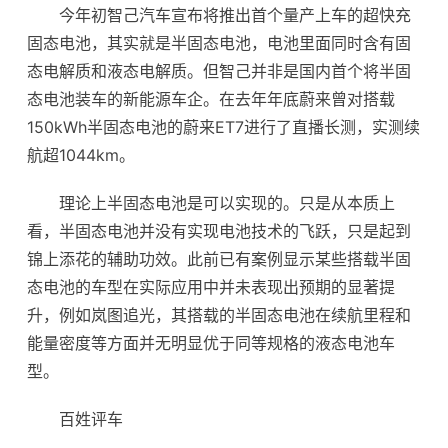
今年初智己汽车宣布将推出首个量产上车的超快充
固态电池，其实就是半固态电池，电池里面同时含有固
态电解质和液态电解质。但智己并非是国内首个将半固
态电池装车的
新能源车
企。在去年年底蔚来曾对搭载
150kWh半固态电池的蔚来ET7进行了直播长测，实测续
航超1044km。
理论上半固态电池是可以实现的。只是从本质上
看，半固态电池并没有实现电池技术的飞跃，只是起到
锦上添花的辅助功效。此前已有案例显示某些搭载半固
态电池的车型在实际应用中并未表现出预期的显著提
升，例如岚图追光，其搭载的半固态电池在续航里程和
能量密度等方面并无明显优于同等规格的液态电池车
型。
百姓评车