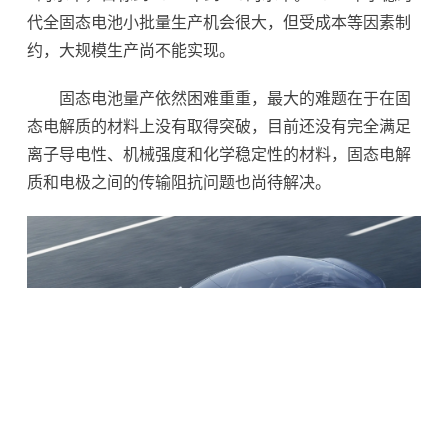
代全固态电池小批量生产机会很大，但受成本等因素制
约，大规模生产尚不能实现。
固态电池量产依然困难重重，最大的难题在于在固
态电解质的
材料
上没有取得突破，目前还没有完全满足
离子导电性、机械强度和化学稳定性的材料，固态电解
质和电极之间的传输阻抗问题也尚待解决。