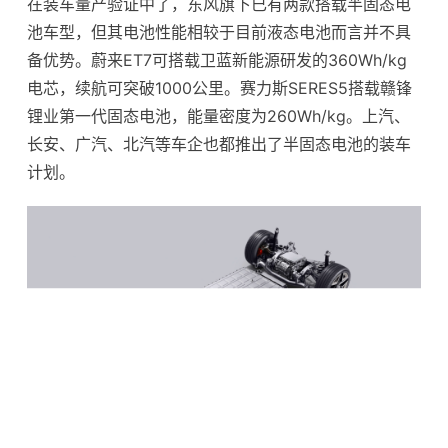
在装车量产验证中了，东风旗下已有两款搭载半固态电
池车型，但其电池性能相较于目前液态电池而言并不具
备优势。
蔚来
ET7可搭载卫蓝新能源研发的360Wh/kg
电芯，续航可突破1000公里。
赛力斯
SERES5搭载
赣锋
锂业
第一代固态电池，能量密度为260Wh/kg。上汽、
长安、广汽、北汽等车企也都推出了半固态电池的装车
计划。