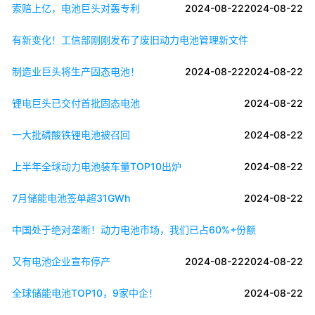
索赔上亿，电池巨头对轰专利
2024-08-22
2024-08-22
有新变化！工信部刚刚发布了废旧动力电池管理新文件
制造业巨头将生产固态电池！
2024-08-22
2024-08-22
锂电巨头已交付首批固态电池
2024-08-22
一大批磷酸铁锂电池被召回
2024-08-22
上半年全球动力电池装车量TOP10出炉
2024-08-22
7月储能电池签单超31GWh
2024-08-22
中国处于绝对垄断！动力电池市场，我们已占60%+份额
又有电池企业宣布停产
2024-08-22
2024-08-22
全球储能电池TOP10，9家中企！
2024-08-22