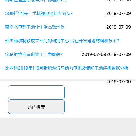
5G时代到来，手机锂电池何去何从？
2019-07-09
南孚充电锂电池让生活高效环保
2019-07-09
韩国浦项制铁成立专门的研究中心 旨在开发电池材料和技术?
宝马拒绝自建电池工厂为哪般？
2019-07-09
2019-07-09
比亚迪2019年1-6月新能源汽车动力电池及储能电池装机数据分析
2019-07-09