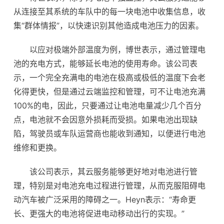
从连接至其系统的车队中的每一块电池中收集信息，收
集“群体情报”，以快速识别其他造成电池压力的因素。
以应对极端外部温度为例，博世表示，通过管理电
池的充电方式，能够延长电池的使用寿命。该公司表
示，一个完全充满电的电池在极高或极低的温度下会老
化得更快，但是通过云端监控和管理，可不让电池充满
100%的电，因此，只要通过让电池电量减少几个百分
点，电池就不会因意外损耗而受损。如果电池出现缺
陷，驾驶员或车队运营商也能收到通知，以便进行电池
维修和更换。
该公司表示，其云服务能够更好地对电池进行管
理，特别是对电池充电过程进行管理，从而克服阻碍电
动汽车被广泛采用的障碍之一。Heyn表示：“寿命更
长、更强大的电池将促进电动移动出行的实现。”