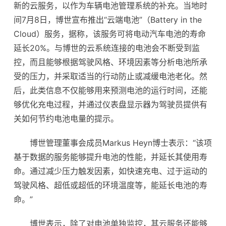
新的云服务，以作为车辆电池管理系统的补充。当地时
间7月8日，博世宣布推出“云端电池”（Battery in the
Cloud）服务，据称，该服务可将
电动汽车
电池的寿命
延长20%。与博世的云系统连接的电池会不断受到监
控，而且能够根据驾驶风格、环境因素等分析电池所承
受的压力，并采取适当的行动防止或减缓电池老化。然
后，此类信息不仅能够用来预测电池的运行时间，还能
够优化充电过程，并通过仪表盘显示器为驾驶员提供有
关如何节约电池电量的提示。
博世管理董事会成员Markus Heyn博士表示：“该项
基于数据的服务能够提升电池的性能，并延长其使用寿
命。通过减少压力触发因素，如快速充电、过于运动的
驾驶风格、超低或超低的环境温度等，能延长电池的寿
命。”
博世表示，除了对电池单独监控，其云服务还能够