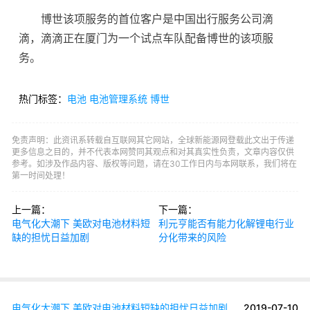
博世该项服务的首位客户是中国出行服务公司滴
滴，滴滴正在厦门为一个试点车队配备博世的该项服
务。
热门标签：
电池
电池管理系统
博世
免责声明：此资讯系转载自互联网其它网站，全球新能源网登载此文出于传递
更多信息之目的，并不代表本网赞同其观点和对其真实性负责，文章内容仅供
参考。如涉及作品内容、版权等问题，请在30工作日内与本网联系，我们将在
第一时间处理！
上一篇：
下一篇：
电气化大潮下 美欧对电池材料短
利元亨能否有能力化解锂电行业
缺的担忧日益加剧
分化带来的风险
电气化大潮下 美欧对电池材料短缺的担忧日益加剧
2019-07-10