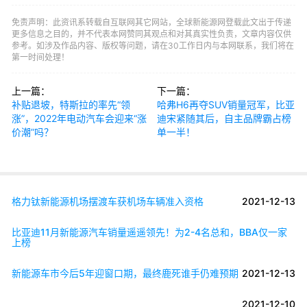
免责声明：此资讯系转载自互联网其它网站，全球新能源网登载此文出于传递
更多信息之目的，并不代表本网赞同其观点和对其真实性负责，文章内容仅供
参考。如涉及作品内容、版权等问题，请在30工作日内与本网联系，我们将在
第一时间处理！
上一篇：
下一篇：
补贴退坡，特斯拉的率先“领
哈弗H6再夺SUV销量冠军，比亚
涨”，2022年电动汽车会迎来“涨
迪宋紧随其后，自主品牌霸占榜
价潮”吗？
单一半！
格力钛新能源机场摆渡车获机场车辆准入资格
2021-12-13
比亚迪11月新能源汽车销量遥遥领先！为2-4名总和，BBA仅一家
上榜
新能源车市今后5年迎窗口期，最终鹿死谁手仍难预期
2021-12-13
2021-12-10